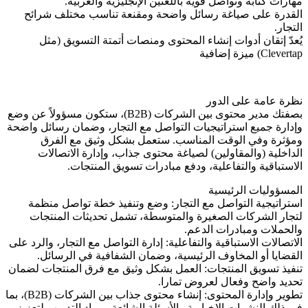
مهارات كتابة وتواصل قوية باللغتين الإنجليزية والعربية.
القدرة على صياغة رسائل واضحة ومقنعة تناسب مختلف شرائح
التجار.
يُعدّ إتقان أدوات إنشاء المحتوى ومنصات أتمتة التسويق (مثل
Clevertap) ميزة إضافية
نظرة عامة على الدور
بصفتك مدير محتوى بين الشركات (B2B)، ستكون مسؤولاً عن وضع
وإدارة جميع استراتيجيات التواصل مع التجار، وضمان رسائل واضحة
ومؤثرة وفي الوقت المناسب. ستعمل بشكل وثيق مع الفرق
الداخلية (والمقاولين) لصياغة محتوى جذاب، وإدارة الاتصالات
الاستباقية والتفاعلية، ودفع مبادرات تسويق المنتجات.
المسؤوليات الرئيسية
استراتيجية التواصل مع التجار: وضع وتنفيذ خطة تواصل منظمة
لتجار الشركات الصغيرة والمتوسطة، تشمل تحديثات المنتجات
والحملات ومبادرات الدعم.
الاتصالات الاستباقية والتفاعلية: إدارة التواصل مع التجار، والرد على
القضايا أو المخاوف الرئيسية، وضمان الشفافية في الرسائل.
تنفيذ تسويق المنتجات: العمل بشكل وثيق مع فرق المنتجات لضمان
تحديد واضح وفعال لعروض تمارا.
تطوير وإدارة المحتوى: إنشاء محتوى جذاب بين الشركات (B2B)، بما
في ذلك النشرات الإخبارية والأسئلة الشائعة ومواد التدريب لتعزيز