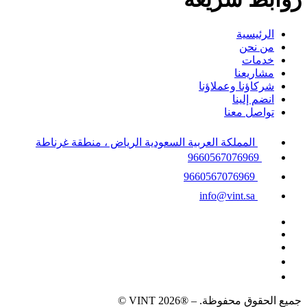
الرئيسية
من نحن
خدمات
مشاريعنا
شركاؤنا وعملاؤنا
انضم إلينا
تواصل معنا
المملكة العربية السعودية الرياض ، منطقة غرناطة
9660567076969
9660567076969
info@vint.sa
جميع الحقوق محفوظة. – ®VINT 2026 ©